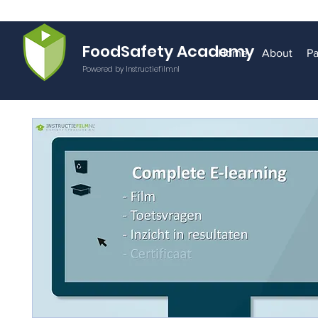
FoodSafety Academy
Home
About
Pa
Powered by Instructiefilm.nl