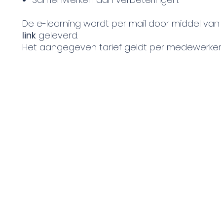
De e-learning wordt per mail door middel va
link
geleverd.
Het aangegeven tarief geldt per medewerker
©2024 by FoodSafety Academy | Proudl