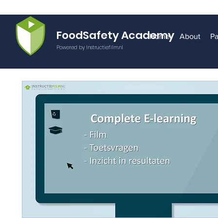
FoodSafety Academy
Home
About
Pa
Powered by Instructiefilm.nl